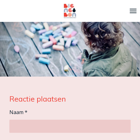
Ga
direct
naar
de
hoofdinhoud
Reactie plaatsen
Naam *